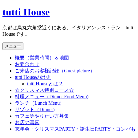
コ
tutti House
ン
テ
京都は烏丸六角堂近くにある、イタリアンレストラン tutti
ン
Houseです。
ツ
へ
メニュー
ス
キ
概要（営業時間）＆地図
ッ
お問合わせ
プ
ご来店のお客様記録（Guest picture）
tutti Houseの歴史
tutti Houseとは？
☆クリスマス特別コース☆
料理メニュー（Dinner Food Menu)
ランチ（Lunch Menu)
リゾット（Dinner)
カフェ等やりたい方募集
お店の写真
忘年会・クリスマスPARTY・誕生日PARTY・コンパも