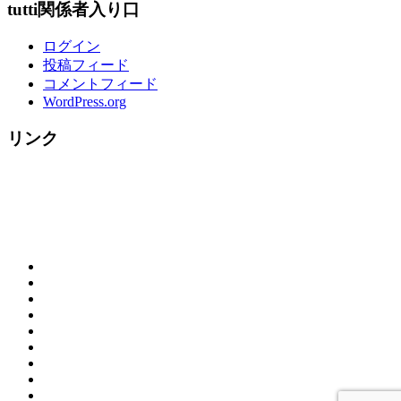
tutti関係者入り口
ログイン
投稿フィード
コメントフィード
WordPress.org
リンク
概
お
要
ご
問
（営
tutti
来
合
業
House
☆
店
わ
時
の
料
ク
の
せ
間）
ラ
歴
理
リ
お
＆
リ
ン
史
メ
ス
客
カ
地
ゾ
チ