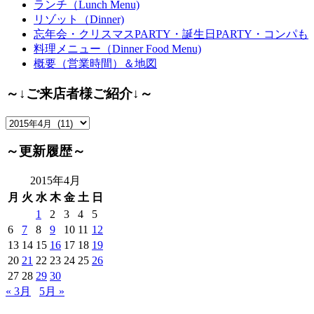
ランチ（Lunch Menu)
リゾット（Dinner)
忘年会・クリスマスPARTY・誕生日PARTY・コンパも
料理メニュー（Dinner Food Menu)
概要（営業時間）＆地図
～↓ご来店者様ご紹介↓～
～
↓
ご
～更新履歴～
来
店
2015年4月
者
月
火
水
木
金
土
日
様
1
2
3
4
5
ご
6
7
8
9
10
11
12
紹
13
14
15
16
17
18
19
介
20
21
22
23
24
25
26
↓
27
28
29
30
～
« 3月
5月 »