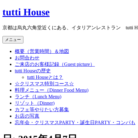
コ
tutti House
ン
テ
京都は烏丸六角堂近くにある、イタリアンレストラン tutti Ho
ン
ツ
メニュー
へ
ス
概要（営業時間）＆地図
キ
お問合わせ
ッ
ご来店のお客様記録（Guest picture）
プ
tutti Houseの歴史
tutti Houseとは？
☆クリスマス特別コース☆
料理メニュー（Dinner Food Menu)
ランチ（Lunch Menu)
リゾット（Dinner)
カフェ等やりたい方募集
お店の写真
忘年会・クリスマスPARTY・誕生日PARTY・コンパも