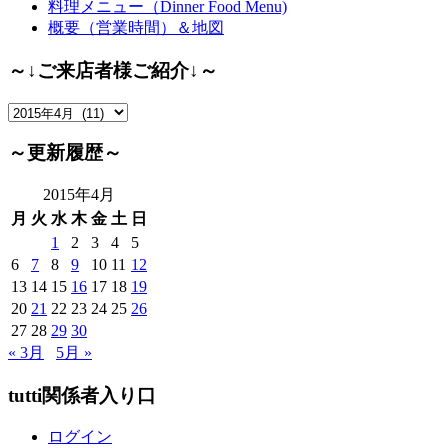
料理メニュー（Dinner Food Menu)
概要（営業時間）＆地図
～↓ご来店者様ご紹介↓～
～
↓
ご
～更新履歴～
来
店
2015年4月
者
月
火
水
木
金
土
日
様
1
2
3
4
5
ご
6
7
8
9
10
11
12
紹
13
14
15
16
17
18
19
介
20
21
22
23
24
25
26
↓
27
28
29
30
～
« 3月
5月 »
tutti関係者入り口
ログイン