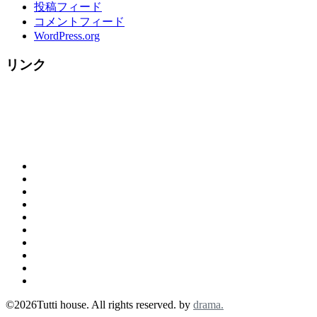
投稿フィード
コメントフィード
WordPress.org
リンク
概
お
要
ご
問
（営
tutti
来
合
業
House
☆
店
わ
時
の
料
ク
の
せ
間）
ラ
歴
理
リ
お
＆
リ
ン
史
メ
ス
客
カ
地
ゾ
チ
ニ
マ
様
お
フ
図
ッ
（Lunch
ュ
ス
記
店
ェ
ト
Menu)
ー
©2026Tutti house. All rights reserved. by
drama.
特
録
の
等
（Dinner)