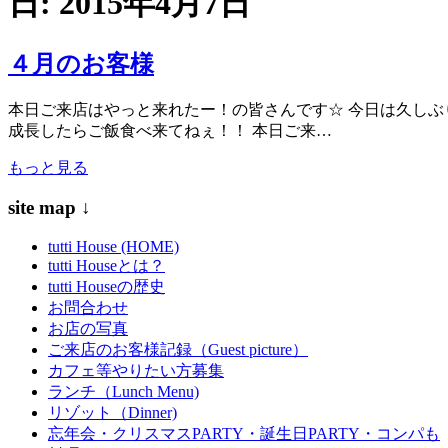
日:
2015年4月7日
４月のお客様
本日ご来店はやっと来れたー！の皆さんです☆ 今日は久しぶり
成長したらご飯食べ来てねぇ！！ 本日ご来…
もっと見る
site map ↓
tutti House (HOME)
tutti Houseとは？
tutti Houseの歴史
お問合わせ
お店の写真
ご来店のお客様記録（Guest picture）
カフェ等やりたい方募集
ランチ（Lunch Menu)
リゾット（Dinner)
忘年会・クリスマスPARTY・誕生日PARTY・コンパも