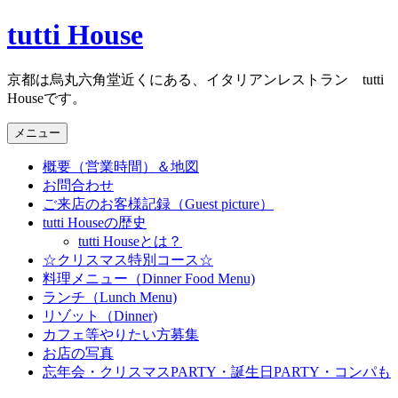
コ
tutti House
ン
テ
京都は烏丸六角堂近くにある、イタリアンレストラン tutti
ン
Houseです。
ツ
へ
メニュー
ス
キ
概要（営業時間）＆地図
ッ
お問合わせ
プ
ご来店のお客様記録（Guest picture）
tutti Houseの歴史
tutti Houseとは？
☆クリスマス特別コース☆
料理メニュー（Dinner Food Menu)
ランチ（Lunch Menu)
リゾット（Dinner)
カフェ等やりたい方募集
お店の写真
忘年会・クリスマスPARTY・誕生日PARTY・コンパも