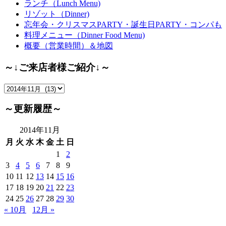
ランチ（Lunch Menu)
リゾット（Dinner)
忘年会・クリスマスPARTY・誕生日PARTY・コンパも
料理メニュー（Dinner Food Menu)
概要（営業時間）＆地図
～↓ご来店者様ご紹介↓～
～
↓
ご
～更新履歴～
来
店
2014年11月
者
月
火
水
木
金
土
日
様
1
2
ご
3
4
5
6
7
8
9
紹
10
11
12
13
14
15
16
介
17
18
19
20
21
22
23
↓
24
25
26
27
28
29
30
～
« 10月
12月 »