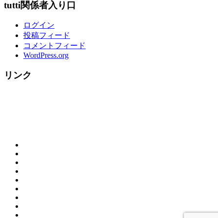
tutti関係者入り口
ログイン
投稿フィード
コメントフィード
WordPress.org
リンク
概
お
要
ご
問
（営
tutti
来
合
業
House
☆
店
わ
時
の
料
ク
の
せ
間）
ラ
歴
理
リ
お
＆
リ
ン
史
メ
ス
客
カ
地
ゾ
チ