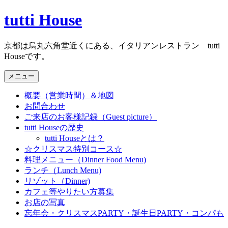
コ
tutti House
ン
テ
京都は烏丸六角堂近くにある、イタリアンレストラン tutti
ン
Houseです。
ツ
へ
メニュー
ス
キ
概要（営業時間）＆地図
ッ
お問合わせ
プ
ご来店のお客様記録（Guest picture）
tutti Houseの歴史
tutti Houseとは？
☆クリスマス特別コース☆
料理メニュー（Dinner Food Menu)
ランチ（Lunch Menu)
リゾット（Dinner)
カフェ等やりたい方募集
お店の写真
忘年会・クリスマスPARTY・誕生日PARTY・コンパも