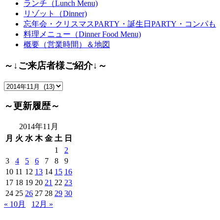
ランチ（Lunch Menu)
リゾット（Dinner)
忘年会・クリスマスPARTY・誕生日PARTY・コンパも
料理メニュー（Dinner Food Menu)
概要（営業時間）＆地図
～↓ご来店者様ご紹介↓～
～
↓
ご
～更新履歴～
来
店
2014年11月
者
月
火
水
木
金
土
日
様
1
2
ご
3
4
5
6
7
8
9
紹
10
11
12
13
14
15
16
介
17
18
19
20
21
22
23
↓
24
25
26
27
28
29
30
～
« 10月
12月 »