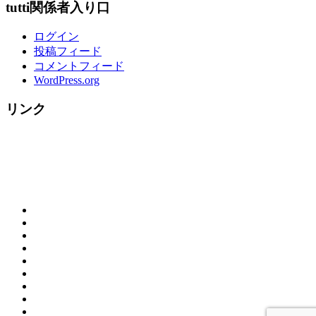
tutti関係者入り口
ログイン
投稿フィード
コメントフィード
WordPress.org
リンク
概
お
要
ご
問
（営
tutti
来
合
業
House
☆
店
わ
時
の
料
ク
の
せ
間）
ラ
歴
理
リ
お
＆
リ
ン
史
メ
ス
客
カ
地
ゾ
チ