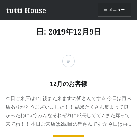
コ
tutti House
メニュー
ン
テ
ン
日:
2019年12月9日
ツ
へ
ス
キ
ッ
プ
12月のお客様
本日ご来店は4年後また来ますの皆さんです☆ 今日は再来
店ありがとうございました！！ 結果たくさん集まって良
かったね(^○^) みんなそれぞれに成長してて♪ また帰って
来てね！！ 本日ご来店は2回目の皆さんです☆ 今日は再…