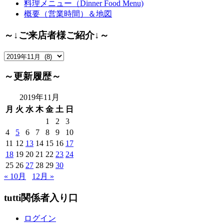
料理メニュー（Dinner Food Menu)
概要（営業時間）＆地図
～↓ご来店者様ご紹介↓～
～
↓
ご
～更新履歴～
来
店
2019年11月
者
月
火
水
木
金
土
日
様
1
2
3
ご
4
5
6
7
8
9
10
紹
11
12
13
14
15
16
17
介
18
19
20
21
22
23
24
↓
25
26
27
28
29
30
～
« 10月
12月 »
tutti関係者入り口
ログイン