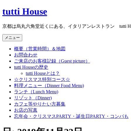
コ
tutti House
ン
テ
京都は烏丸六角堂近くにある、イタリアンレストラン tutti Ho
ン
ツ
メニュー
へ
ス
概要（営業時間）＆地図
キ
お問合わせ
ッ
ご来店のお客様記録（Guest picture）
プ
tutti Houseの歴史
tutti Houseとは？
☆クリスマス特別コース☆
料理メニュー（Dinner Food Menu)
ランチ（Lunch Menu)
リゾット（Dinner)
カフェ等やりたい方募集
お店の写真
忘年会・クリスマスPARTY・誕生日PARTY・コンパも