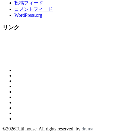
投稿フィード
コメントフィード
WordPress.org
リンク
概
お
要
ご
問
（営
tutti
来
合
業
House
☆
店
わ
時
の
料
ク
の
せ
間）
ラ
歴
理
リ
お
＆
リ
ン
史
メ
ス
客
カ
地
ゾ
チ
ニ
マ
様
お
フ
図
ッ
（Lunch
ュ
ス
記
店
ェ
ト
Menu)
ー
©2026Tutti house. All rights reserved. by
drama.
特
録
の
等
（Dinner)