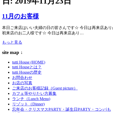
日:
2019年11月23日
11月のお客様
本日ご来店はいい夫婦の日の皆さんです☆ 今日は再来店ありが
初来店のお二人様です☆ 今日は再来店あり…
もっと見る
site map ↓
tutti House (HOME)
tutti Houseとは？
tutti Houseの歴史
お問合わせ
お店の写真
ご来店のお客様記録（Guest picture）
カフェ等やりたい方募集
ランチ（Lunch Menu)
リゾット（Dinner)
忘年会・クリスマスPARTY・誕生日PARTY・コンパも