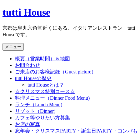
コ
tutti House
ン
テ
京都は烏丸六角堂近くにある、イタリアンレストラン tutti
ン
Houseです。
ツ
へ
メニュー
ス
キ
概要（営業時間）＆地図
ッ
お問合わせ
プ
ご来店のお客様記録（Guest picture）
tutti Houseの歴史
tutti Houseとは？
☆クリスマス特別コース☆
料理メニュー（Dinner Food Menu)
ランチ（Lunch Menu)
リゾット（Dinner)
カフェ等やりたい方募集
お店の写真
忘年会・クリスマスPARTY・誕生日PARTY・コンパも