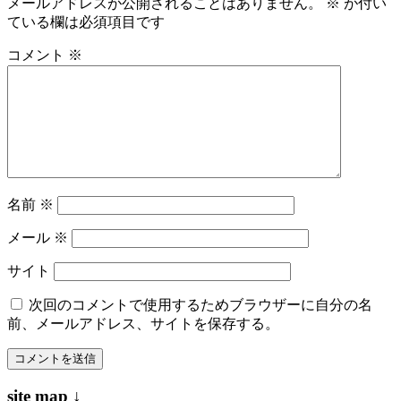
メールアドレスが公開されることはありません。
※
が付い
ている欄は必須項目です
ゲ
ー
コメント
※
シ
ョ
ン
名前
※
メール
※
サイト
次回のコメントで使用するためブラウザーに自分の名
前、メールアドレス、サイトを保存する。
site map ↓