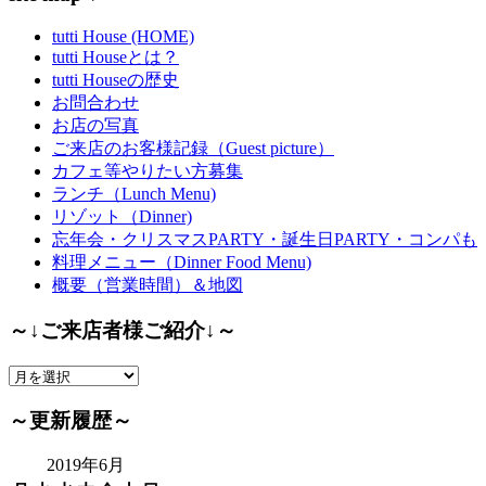
tutti House (HOME)
tutti Houseとは？
tutti Houseの歴史
お問合わせ
お店の写真
ご来店のお客様記録（Guest picture）
カフェ等やりたい方募集
ランチ（Lunch Menu)
リゾット（Dinner)
忘年会・クリスマスPARTY・誕生日PARTY・コンパも
料理メニュー（Dinner Food Menu)
概要（営業時間）＆地図
～↓ご来店者様ご紹介↓～
～
↓
ご
～更新履歴～
来
店
2019年6月
者