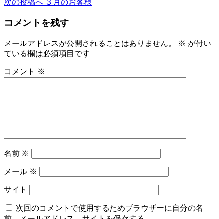
次の投稿へ
３月のお客様
稿
コメントを残す
ナ
ビ
メールアドレスが公開されることはありません。
※
が付い
ている欄は必須項目です
ゲ
ー
コメント
※
シ
ョ
ン
名前
※
メール
※
サイト
次回のコメントで使用するためブラウザーに自分の名
前、メールアドレス、サイトを保存する。