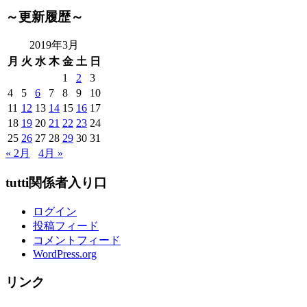
↓
ご
～更新履歴～
来
店
2019年3月
者
月
火
水
木
金
土
日
様
1
2
3
ご
4
5
6
7
8
9
10
紹
11
12
13
14
15
16
17
介
18
19
20
21
22
23
24
↓
25
26
27
28
29
30
31
～
« 2月
4月 »
tutti関係者入り口
ログイン
投稿フィード
コメントフィード
WordPress.org
リンク