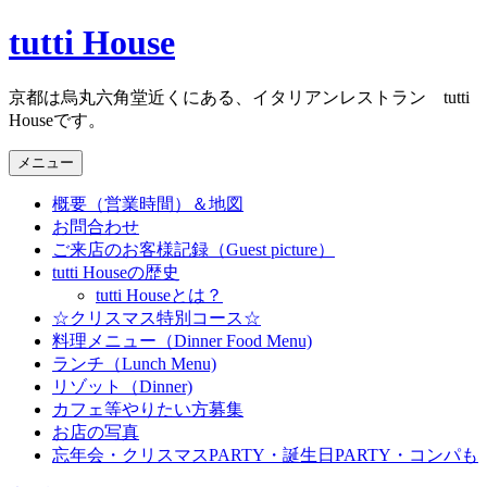
コ
tutti House
ン
テ
京都は烏丸六角堂近くにある、イタリアンレストラン tutti
ン
Houseです。
ツ
へ
メニュー
ス
キ
概要（営業時間）＆地図
ッ
お問合わせ
プ
ご来店のお客様記録（Guest picture）
tutti Houseの歴史
tutti Houseとは？
☆クリスマス特別コース☆
料理メニュー（Dinner Food Menu)
ランチ（Lunch Menu)
リゾット（Dinner)
カフェ等やりたい方募集
お店の写真
忘年会・クリスマスPARTY・誕生日PARTY・コンパも