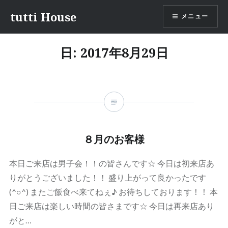
コ
tutti House
メニュー
ン
テ
ン
日:
2017年8月29日
ツ
へ
ス
キ
ッ
プ
８月のお客様
本日ご来店は男子会！！の皆さんです☆ 今日は初来店あ
りがとうございました！！ 盛り上がって良かったです
(^○^) またご飯食べ来てねぇ♪ お待ちしております！！ 本
日ご来店は楽しい時間の皆さまです☆ 今日は再来店あり
がと…