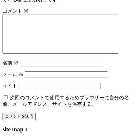
ゲ
ー
コメント
※
シ
ョ
ン
名前
※
メール
※
サイト
次回のコメントで使用するためブラウザーに自分の名
前、メールアドレス、サイトを保存する。
site map ↓