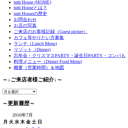
tutti House (HOME)
tutti Houseとは？
tutti Houseの歴史
お問合わせ
お店の写真
ご来店のお客様記録（Guest picture）
カフェ等やりたい方募集
ランチ（Lunch Menu)
リゾット（Dinner)
忘年会・クリスマスPARTY・誕生日PARTY・コンパも
料理メニュー（Dinner Food Menu)
概要（営業時間）＆地図
～↓ご来店者様ご紹介↓～
～
↓
ご
～更新履歴～
来
店
2016年7月
者
月
火
水
木
金
土
日
様