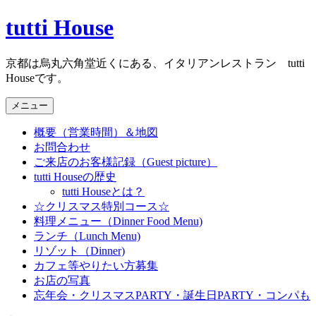
コ
tutti House
ン
テ
京都は烏丸六角堂近くにある、イタリアンレストラン tutti
ン
Houseです。
ツ
へ
メニュー
ス
キ
概要（営業時間）＆地図
ッ
お問合わせ
プ
ご来店のお客様記録（Guest picture）
tutti Houseの歴史
tutti Houseとは？
☆クリスマス特別コース☆
料理メニュー（Dinner Food Menu)
ランチ（Lunch Menu)
リゾット（Dinner)
カフェ等やりたい方募集
お店の写真
忘年会・クリスマスPARTY・誕生日PARTY・コンパも