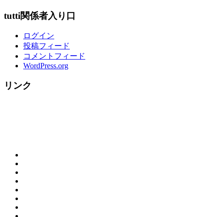
tutti関係者入り口
ログイン
投稿フィード
コメントフィード
WordPress.org
リンク
概
お
要
ご
問
（営
tutti
来
合
業
House
☆
店
わ
時
の
料
ク
の
せ
間）
ラ
歴
理
リ
お
＆
リ