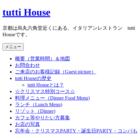
コ
tutti House
ン
テ
京都は烏丸六角堂近くにある、イタリアンレストラン tutti
ン
Houseです。
ツ
へ
メニュー
ス
キ
概要（営業時間）＆地図
ッ
お問合わせ
プ
ご来店のお客様記録（Guest picture）
tutti Houseの歴史
tutti Houseとは？
☆クリスマス特別コース☆
料理メニュー（Dinner Food Menu)
ランチ（Lunch Menu)
リゾット（Dinner)
カフェ等やりたい方募集
お店の写真
忘年会・クリスマスPARTY・誕生日PARTY・コンパも