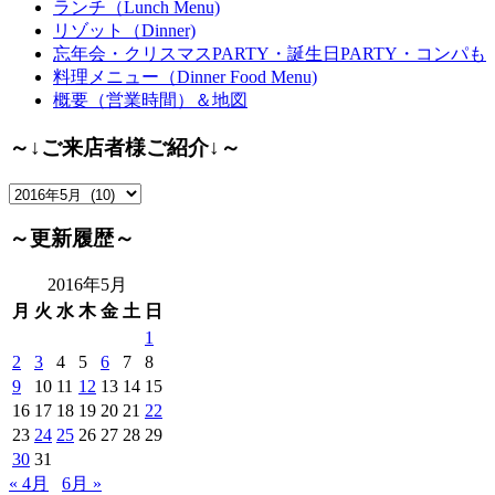
ランチ（Lunch Menu)
リゾット（Dinner)
忘年会・クリスマスPARTY・誕生日PARTY・コンパも
料理メニュー（Dinner Food Menu)
概要（営業時間）＆地図
～↓ご来店者様ご紹介↓～
～
↓
ご
～更新履歴～
来
店
2016年5月
者
月
火
水
木
金
土
日
様
1
ご
2
3
4
5
6
7
8
紹
9
10
11
12
13
14
15
介
16
17
18
19
20
21
22
↓
23
24
25
26
27
28
29
～
30
31
« 4月
6月 »