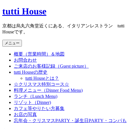
コ
tutti House
ン
テ
京都は烏丸六角堂近くにある、イタリアンレストラン tutti
ン
Houseです。
ツ
へ
メニュー
ス
キ
概要（営業時間）＆地図
ッ
お問合わせ
プ
ご来店のお客様記録（Guest picture）
tutti Houseの歴史
tutti Houseとは？
☆クリスマス特別コース☆
料理メニュー（Dinner Food Menu)
ランチ（Lunch Menu)
リゾット（Dinner)
カフェ等やりたい方募集
お店の写真
忘年会・クリスマスPARTY・誕生日PARTY・コンパも