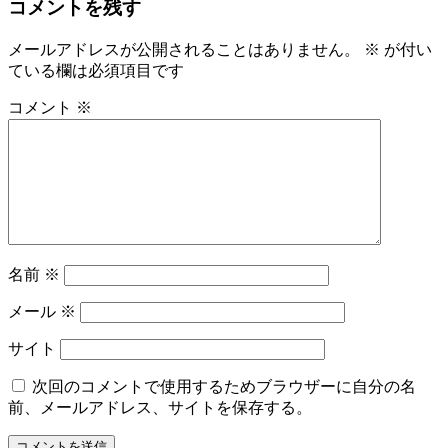
コメントを残す
ナ
ビ
メールアドレスが公開されることはありません。
※
が付い
ている欄は必須項目です
ゲ
ー
コメント
※
シ
ョ
ン
名前
※
メール
※
サイト
次回のコメントで使用するためブラウザーに自分の名
前、メールアドレス、サイトを保存する。