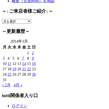
概要（営業時間）＆地図
～↓ご来店者様ご紹介↓～
～
↓
ご
～更新履歴～
来
店
2014年3月
者
月
火
水
木
金
土
日
様
1
2
ご
3
4
5
6
7
8
9
紹
10
11
12
13
14
15
16
介
17
18
19
20
21
22
23
↓
24
25
26
27
28
29
30
～
31
« 2月
4月 »
tutti関係者入り口
ログイン