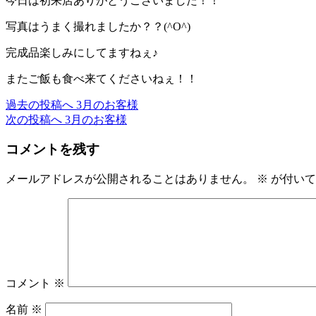
今日は初来店ありがとうございました！！
写真はうまく撮れましたか？？(^O^)
完成品楽しみにしてますねぇ♪
またご飯も食べ来てくださいねぇ！！
過去の投稿へ
3月のお客様
投
次の投稿へ
3月のお客様
稿
コメントを残す
ナ
ビ
メールアドレスが公開されることはありません。
※
が付いて
ゲ
ー
シ
ョ
コメント
※
ン
名前
※