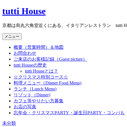
コ
tutti House
ン
テ
京都は烏丸六角堂近くにある、イタリアンレストラン tutti Ho
ン
ツ
メニュー
へ
ス
概要（営業時間）＆地図
キ
お問合わせ
ッ
ご来店のお客様記録（Guest picture）
プ
tutti Houseの歴史
tutti Houseとは？
☆クリスマス特別コース☆
料理メニュー（Dinner Food Menu)
ランチ（Lunch Menu)
リゾット（Dinner)
カフェ等やりたい方募集
お店の写真
忘年会・クリスマスPARTY・誕生日PARTY・コンパも
未分類