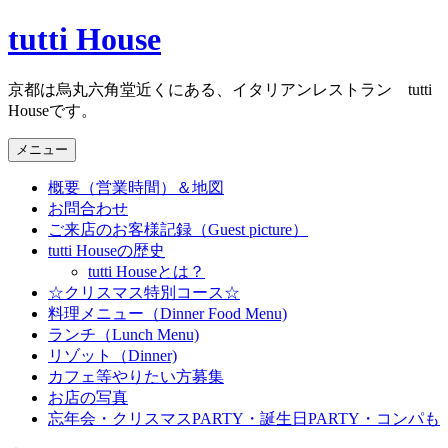
コ
tutti House
ン
テ
京都は烏丸六角堂近くにある、イタリアンレストラン tutti
ン
Houseです。
ツ
へ
メニュー
ス
キ
概要（営業時間）＆地図
ッ
お問合わせ
プ
ご来店のお客様記録（Guest picture）
tutti Houseの歴史
tutti Houseとは？
☆クリスマス特別コース☆
料理メニュー（Dinner Food Menu)
ランチ（Lunch Menu)
リゾット（Dinner)
カフェ等やりたい方募集
お店の写真
忘年会・クリスマスPARTY・誕生日PARTY・コンパも