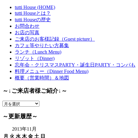
tutti House (HOME)
tutti Houseとは？
tutti Houseの歴史
お問合わせ
お店の写真
ご来店のお客様記録（Guest picture）
カフェ等やりたい方募集
ランチ（Lunch Menu)
リゾット（Dinner)
忘年会・クリスマスPARTY・誕生日PARTY・コンパも
料理メニュー（Dinner Food Menu)
概要（営業時間）＆地図
～↓ご来店者様ご紹介↓～
～
↓
ご
～更新履歴～
来
店
2013年11月
者
月
火
水
木
金
土
日