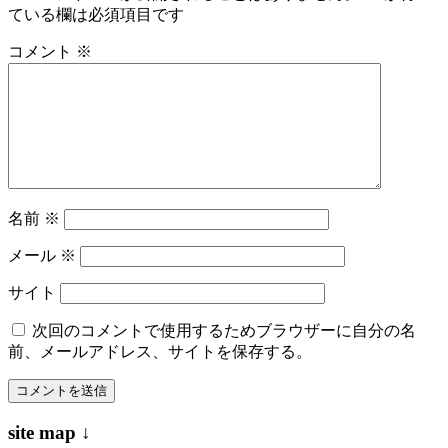
ている欄は必須項目です
ゲ
ー
コメント
※
シ
ョ
ン
名前
※
メール
※
サイト
次回のコメントで使用するためブラウザーに自分の名
前、メールアドレス、サイトを保存する。
site map ↓