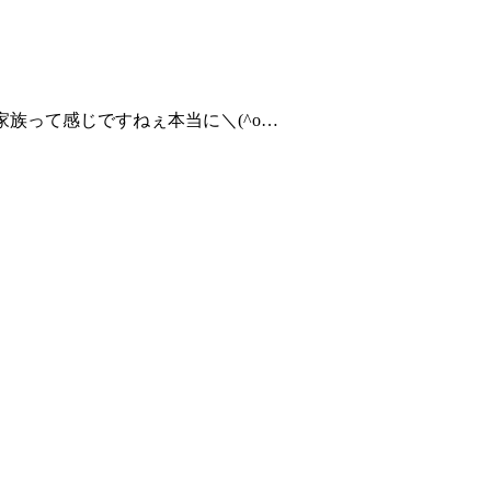
せ家族って感じですねぇ本当に＼(^o…