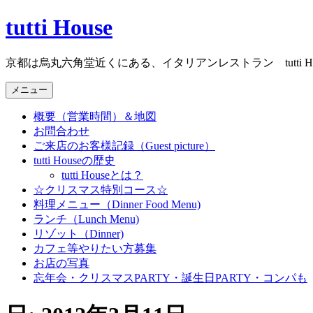
コ
tutti House
ン
テ
京都は烏丸六角堂近くにある、イタリアンレストラン tutti Ho
ン
ツ
メニュー
へ
ス
概要（営業時間）＆地図
キ
お問合わせ
ッ
ご来店のお客様記録（Guest picture）
プ
tutti Houseの歴史
tutti Houseとは？
☆クリスマス特別コース☆
料理メニュー（Dinner Food Menu)
ランチ（Lunch Menu)
リゾット（Dinner)
カフェ等やりたい方募集
お店の写真
忘年会・クリスマスPARTY・誕生日PARTY・コンパも