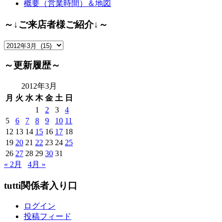
概要（営業時間）＆地図
～↓ご来店者様ご紹介↓～
～
↓
ご
～更新履歴～
来
店
2012年3月
者
月
火
水
木
金
土
日
様
1
2
3
4
ご
5
6
7
8
9
10
11
紹
12
13
14
15
16
17
18
介
19
20
21
22
23
24
25
↓
26
27
28
29
30
31
～
« 2月
4月 »
tutti関係者入り口
ログイン
投稿フィード