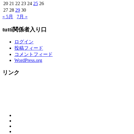
20
21
22
23
24
25
26
↓
27
28
29
30
～
« 5月
7月 »
tutti関係者入り口
ログイン
投稿フィード
コメントフィード
WordPress.org
リンク
概
お
要
ご
問
（営
tutti
来
合