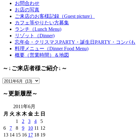
お問合わせ
お店の写真
ご来店のお客様記録（Guest picture）
カフェ等やりたい方募集
ランチ（Lunch Menu)
リゾット（Dinner)
忘年会・クリスマスPARTY・誕生日PARTY・コンパも
料理メニュー（Dinner Food Menu)
概要（営業時間）＆地図
～↓ご来店者様ご紹介↓～
～
↓
ご
～更新履歴～
来
店
2011年6月
者
月
火
水
木
金
土
日
様
1
2
3
4
5
ご
6
7
8
9
10
11
12
紹
13
14
15
16
17
18
19
介