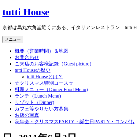
コ
tutti House
ン
テ
京都は烏丸六角堂近くにある、イタリアンレストラン tutti Ho
ン
ツ
メニュー
へ
ス
概要（営業時間）＆地図
キ
お問合わせ
ッ
ご来店のお客様記録（Guest picture）
プ
tutti Houseの歴史
tutti Houseとは？
☆クリスマス特別コース☆
料理メニュー（Dinner Food Menu)
ランチ（Lunch Menu)
リゾット（Dinner)
カフェ等やりたい方募集
お店の写真
忘年会・クリスマスPARTY・誕生日PARTY・コンパも