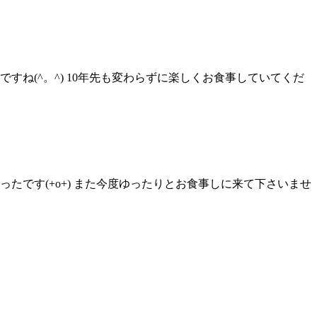
すね(^。^) 10年先も変わらずに楽しくお食事していてくだ
たです(+o+) また今度ゆったりとお食事しに来て下さいませ