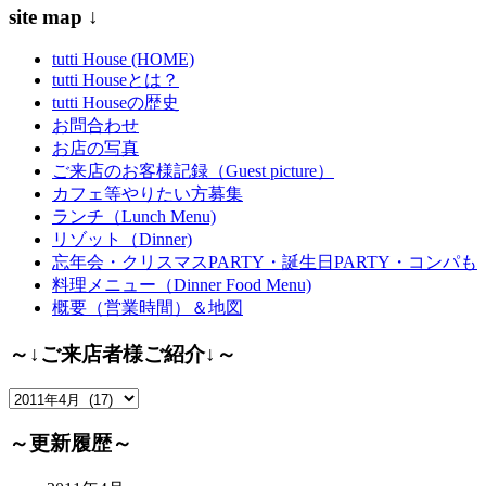
site map ↓
tutti House (HOME)
tutti Houseとは？
tutti Houseの歴史
お問合わせ
お店の写真
ご来店のお客様記録（Guest picture）
カフェ等やりたい方募集
ランチ（Lunch Menu)
リゾット（Dinner)
忘年会・クリスマスPARTY・誕生日PARTY・コンパも
料理メニュー（Dinner Food Menu)
概要（営業時間）＆地図
～↓ご来店者様ご紹介↓～
～
↓
ご
～更新履歴～
来
店