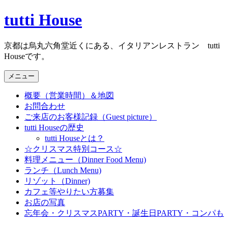
コ
tutti House
ン
テ
京都は烏丸六角堂近くにある、イタリアンレストラン tutti
ン
Houseです。
ツ
へ
メニュー
ス
キ
概要（営業時間）＆地図
ッ
お問合わせ
プ
ご来店のお客様記録（Guest picture）
tutti Houseの歴史
tutti Houseとは？
☆クリスマス特別コース☆
料理メニュー（Dinner Food Menu)
ランチ（Lunch Menu)
リゾット（Dinner)
カフェ等やりたい方募集
お店の写真
忘年会・クリスマスPARTY・誕生日PARTY・コンパも