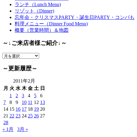
ランチ（Lunch Menu)
リゾット（Dinner)
忘年会・クリスマスPARTY・誕生日PARTY・コンパも
料理メニュー（Dinner Food Menu)
概要（営業時間）＆地図
～↓ご来店者様ご紹介↓～
～
↓
ご
～更新履歴～
来
店
2011年2月
者
月
火
水
木
金
土
日
様
1
2
3
4
5
6
ご
7
8
9
10
11
12
13
紹
14
15
16
17
18
19
20
介
21
22
23
24
25
26
27
↓
28
～
« 1月
3月 »