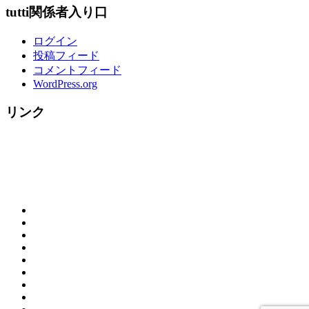
tutti関係者入り口
ログイン
投稿フィード
コメントフィード
WordPress.org
リンク
概
お
要
ご
問
（営
tutti
来
合
業
House
☆
店
わ
時
の
料
ク
の
せ
間）
ラ
歴
理
リ
お
＆
リ
ン
史
メ
ス
客