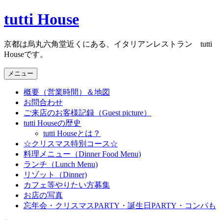
コ
tutti House
ン
テ
京都は烏丸六角堂近くにある、イタリアンレストラン tutti
ン
Houseです。
ツ
へ
メニュー
ス
キ
概要（営業時間）＆地図
ッ
お問合わせ
プ
ご来店のお客様記録（Guest picture）
tutti Houseの歴史
tutti Houseとは？
☆クリスマス特別コース☆
料理メニュー（Dinner Food Menu)
ランチ（Lunch Menu)
リゾット（Dinner)
カフェ等やりたい方募集
お店の写真
忘年会・クリスマスPARTY・誕生日PARTY・コンパも