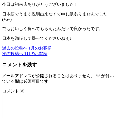
今日は初来店ありがとうございました！！
日本語でうまく説明出来なくて申し訳ありませんでした
(+o+)
でもおいしく食べてもらえたみたいで良かったです。
日本を満喫して帰ってくださいねぇ♪
過去の投稿へ
1月のお客様
投
次の投稿へ
1月のお客様
稿
コメントを残す
ナ
ビ
メールアドレスが公開されることはありません。
※
が付い
ている欄は必須項目です
ゲ
ー
コメント
※
シ
ョ
ン