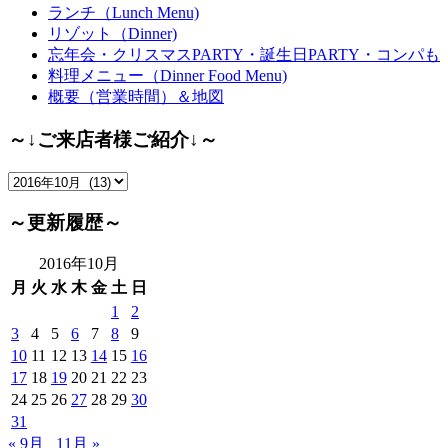
ランチ（Lunch Menu)
ョ
リゾット（Dinner)
ン
忘年会・クリスマスPARTY・誕生日PARTY・コンパも
料理メニュー（Dinner Food Menu)
概要（営業時間）＆地図
～↓ご来店者様ご紹介↓～
～
↓
ご
～更新履歴～
来
店
2016年10月
者
月
火
水
木
金
土
日
様
1
2
ご
3
4
5
6
7
8
9
紹
10
11
12
13
14
15
16
介
17
18
19
20
21
22
23
↓
24
25
26
27
28
29
30
～
31
« 9月
11月 »