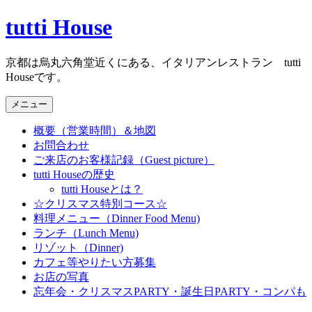
コ
tutti House
ン
テ
京都は烏丸六角堂近くにある、イタリアンレストラン tutti
ン
Houseです。
ツ
へ
メニュー
ス
キ
概要（営業時間）＆地図
ッ
お問合わせ
プ
ご来店のお客様記録（Guest picture）
tutti Houseの歴史
tutti Houseとは？
☆クリスマス特別コース☆
料理メニュー（Dinner Food Menu)
ランチ（Lunch Menu)
リゾット（Dinner)
カフェ等やりたい方募集
お店の写真
忘年会・クリスマスPARTY・誕生日PARTY・コンパも