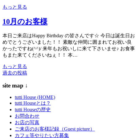
もっと見る
10月のお客様
本日ご来店はHappy Birthday の皆さんです☆ 今日は誕生日お
めでとうございました！！ 素敵な仲間に囲まれてお祝い良
かったですね(^^)/ 来年もお祝いしに来て下さいませ♪ お食事
もまた来てくださいねぇ！！ 本…
もっと見る
過去の投稿
投
稿
site map ↓
ナ
tutti House (HOME)
ビ
tutti Houseとは？
tutti Houseの歴史
ゲ
お問合わせ
ー
お店の写真
ご来店のお客様記録（Guest picture）
シ
カフェ等やりたい方募集