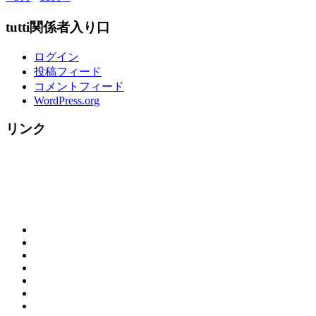
tutti関係者入り口
ログイン
投稿フィード
コメントフィード
WordPress.org
リンク
概
お
要
ご
問
（営
tutti
来
合
業
House
☆
店
わ
時
の
料
ク
の
せ
間）
ラ
歴
理
リ
お